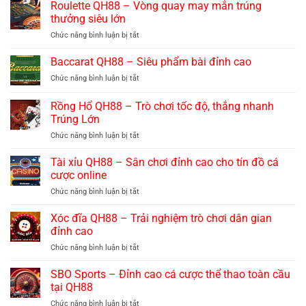
Cua
Roulette QH88 – Vòng quay may mắn trúng
QH88
thưởng siêu lớn
–
ở
Chức năng bình luận bị tắt
Trải
Roulette
nghiệm
QH88
dân
Baccarat QH88 – Siêu phẩm bài đỉnh cao
–
gian
ở
Chức năng bình luận bị tắt
Vòng
đỉnh
Baccarat
quay
cao
QH88
Rồng Hổ QH88 – Trò chơi tốc độ, thắng nhanh
may
–
mắn
Trúng Lớn
Siêu
trúng
ở
Chức năng bình luận bị tắt
phẩm
thưởng
Rồng
bài
siêu
Hổ
đỉnh
Tài xỉu QH88 – Sân chơi đỉnh cao cho tín đồ cá
lớn
QH88
cao
cược online
–
ở
Chức năng bình luận bị tắt
Trò
Tài
chơi
xỉu
Xóc đĩa QH88 – Trải nghiệm trò chơi dân gian
tốc
QH88
độ,
đỉnh cao
–
thắng
ở
Chức năng bình luận bị tắt
Sân
nhanh
Xóc
chơi
Trúng
đĩa
SBO Sports – Đỉnh cao cá cược thể thao toàn cầu
đỉnh
Lớn
QH88
cao
tại QH88
–
cho
ở
Chức năng bình luận bị tắt
Trải