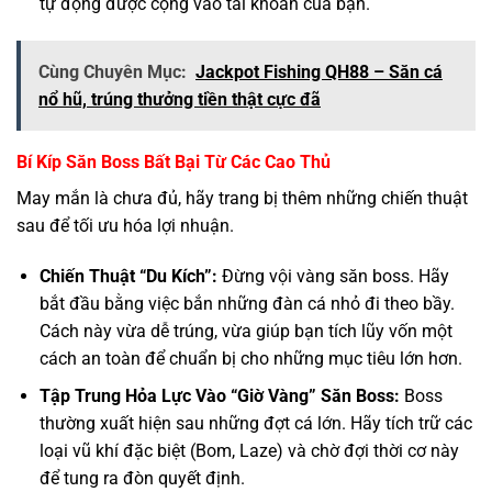
tự động được cộng vào tài khoản của bạn.
Cùng Chuyên Mục:
Jackpot Fishing QH88 – Săn cá
nổ hũ, trúng thưởng tiền thật cực đã
Bí Kíp Săn Boss Bất Bại Từ Các Cao Thủ
May mắn là chưa đủ, hãy trang bị thêm những chiến thuật
sau để tối ưu hóa lợi nhuận.
Chiến Thuật “Du Kích”:
Đừng vội vàng săn boss. Hãy
bắt đầu bằng việc bắn những đàn cá nhỏ đi theo bầy.
Cách này vừa dễ trúng, vừa giúp bạn tích lũy vốn một
cách an toàn để chuẩn bị cho những mục tiêu lớn hơn.
Tập Trung Hỏa Lực Vào “Giờ Vàng” Săn Boss:
Boss
thường xuất hiện sau những đợt cá lớn. Hãy tích trữ các
loại vũ khí đặc biệt (Bom, Laze) và chờ đợi thời cơ này
để tung ra đòn quyết định.