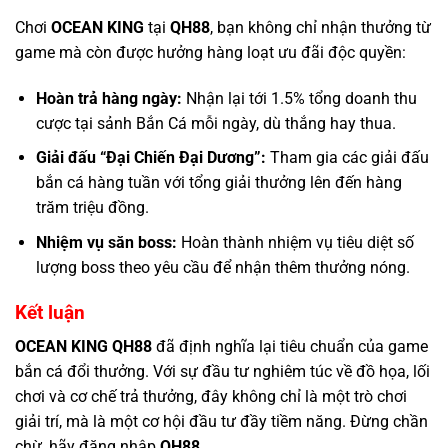
Chơi
OCEAN KING
tại
QH88
, bạn không chỉ nhận thưởng từ
game mà còn được hưởng hàng loạt ưu đãi độc quyền:
Hoàn trả hàng ngày:
Nhận lại tới 1.5% tổng doanh thu
cược tại sảnh Bắn Cá mỗi ngày, dù thắng hay thua.
Giải đấu “Đại Chiến Đại Dương”:
Tham gia các giải đấu
bắn cá hàng tuần với tổng giải thưởng lên đến hàng
trăm triệu đồng.
Nhiệm vụ săn boss:
Hoàn thành nhiệm vụ tiêu diệt số
lượng boss theo yêu cầu để nhận thêm thưởng nóng.
Kết luận
OCEAN KING QH88
đã định nghĩa lại tiêu chuẩn của game
bắn cá đổi thưởng. Với sự đầu tư nghiêm túc về đồ họa, lối
chơi và cơ chế trả thưởng, đây không chỉ là một trò chơi
giải trí, mà là một cơ hội đầu tư đầy tiềm năng. Đừng chần
chừ, hãy đăng nhập
QH88.