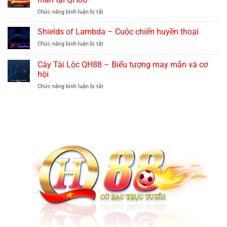
Thiên
cấp
ở
Chức năng bình luận bị tắt
đường
quốc
Betty
cá
tế
Bonkers
Shields of Lambda – Cuộc chiến huyền thoại
cược
tại
–
thể
QH88
ở
Chức năng bình luận bị tắt
Slot
thao
Shields
game
đỉnh
of
Cây Tài Lộc QH88 – Biểu tượng may mắn và cơ
mới
cao
Lambda
cực
hội
tại
–
vui
QH88
ở
Chức năng bình luận bị tắt
Cuộc
và
Cây
chiến
may
Tài
huyền
mắn
Lộc
thoại
tại
QH88
QH88
–
Biểu
tượng
may
mắn
và
cơ
hội