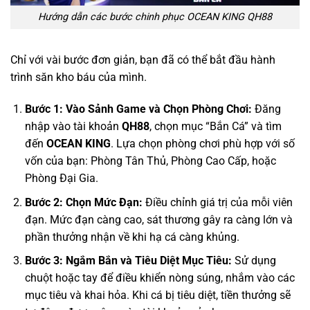
Hướng dẫn các bước chinh phục OCEAN KING QH88
Chỉ với vài bước đơn giản, bạn đã có thể bắt đầu hành
trình săn kho báu của mình.
Bước 1: Vào Sảnh Game và Chọn Phòng Chơi:
Đăng
nhập vào tài khoản
QH88
, chọn mục “Bắn Cá” và tìm
đến
OCEAN KING
. Lựa chọn phòng chơi phù hợp với số
vốn của bạn: Phòng Tân Thủ, Phòng Cao Cấp, hoặc
Phòng Đại Gia.
Bước 2: Chọn Mức Đạn:
Điều chỉnh giá trị của mỗi viên
đạn. Mức đạn càng cao, sát thương gây ra càng lớn và
phần thưởng nhận về khi hạ cá càng khủng.
Bước 3: Ngắm Bắn và Tiêu Diệt Mục Tiêu:
Sử dụng
chuột hoặc tay để điều khiển nòng súng, nhắm vào các
mục tiêu và khai hỏa. Khi cá bị tiêu diệt, tiền thưởng sẽ