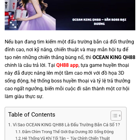
Nếu bạn đang tìm kiếm một đấu trường bắn cá đổi thưởng
đỉnh cao, nơi kỹ năng, chiến thuật và may mắn hội tụ để
tạo nên những chiến thắng bùng nổ, thì
OCEAN KING QH88
chính là câu trả lời. Tại
QH88 app
, tựa game huyền thoại
này đã được nâng lên một tầm cao mới với đồ họa 3D
sống động, hệ thống boss huyền thoại và tỷ lệ trả thưởng
cao ngất ngưởng, biến mỗi cuộc đi săn thành một cơ hội
làm giàu thực sự.
Table of Contents
Vì Sao OCEAN KING QH88 Là Đấu Trường Bắn Cá Số 1?
Đắm Chìm Trong Thế Giới Đại Dương 3D Sống Động
Hệ Thống Vũ Khí Tối Tân – Tùy Chỉnh Chiến Thuật