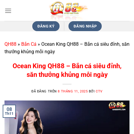
Chuyển
đến
nội
dung
ĐĂNG KÝ
ĐĂNG NHẬP
QH88
»
Bắn Cá
»
Ocean King QH88 – Bắn cá siêu đỉnh, săn
thưởng khủng mỗi ngày
Ocean King QH88 – Bắn cá siêu đỉnh,
săn thưởng khủng mỗi ngày
ĐÃ ĐĂNG TRÊN
8 THÁNG 11, 2025
BỞI
CTV
08
Th11