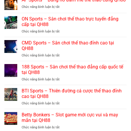
–
chơi
cược
ở
Chức năng bình luận bị tắt
Đỉnh
dân
online
AP
cao
gian
Sports
ON Sports – Sân chơi thể thao trực tuyến đẳng
cá
đỉnh
–
cược
cấp tại QH88
cao
Bùng
thể
ở
Chức năng bình luận bị tắt
nổ
thao
ON
đam
toàn
Sports
mê
CMD Sports – Sân chơi thể thao đỉnh cao tại
cầu
–
thể
QH88
tại
Sân
thao
QH88
ở
Chức năng bình luận bị tắt
chơi
cùng
CMD
thể
QH88
Sports
188 Sports – Sân chơi thể thao đẳng cấp quốc tế
thao
–
trực
tại QH88
Sân
tuyến
ở
Chức năng bình luận bị tắt
chơi
đẳng
188
thể
cấp
Sports
BTI Sports – Thiên đường cá cược thể thao đỉnh
thao
tại
–
đỉnh
cao tại QH88
QH88
Sân
cao
ở
Chức năng bình luận bị tắt
chơi
tại
BTI
thể
QH88
Sports
Betty Bonkers – Slot game mới cực vui và may
thao
–
đẳng
mắn tại QH88
Thiên
cấp
ở
Chức năng bình luận bị tắt
đường
quốc