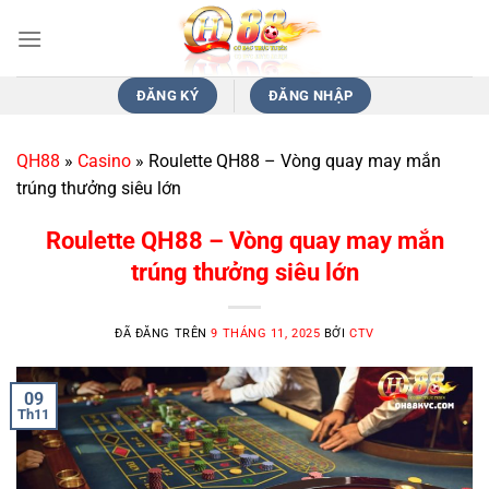
Chuyển
đến
nội
dung
ĐĂNG KÝ
ĐĂNG NHẬP
QH88
»
Casino
»
Roulette QH88 – Vòng quay may mắn
trúng thưởng siêu lớn
Roulette QH88 – Vòng quay may mắn
trúng thưởng siêu lớn
ĐÃ ĐĂNG TRÊN
9 THÁNG 11, 2025
BỞI
CTV
09
Th11