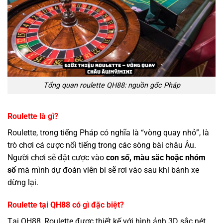
Tổng quan roulette QH88: nguồn gốc Pháp
Roulette là gì?
Roulette, trong tiếng Pháp có nghĩa là “vòng quay nhỏ”, là
trò chơi cá cược nổi tiếng trong các sòng bài châu Âu.
Người chơi sẽ đặt cược vào
con số, màu sắc hoặc nhóm
số
mà mình dự đoán viên bi sẽ rơi vào sau khi bánh xe
dừng lại.
Roulette tại QH88 có gì đặc biệt?
Tại QH88, Roulette được thiết kế với hình ảnh 3D sắc nét,