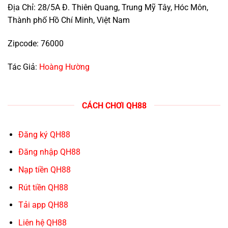
Địa Chỉ: 28/5A Đ. Thiên Quang, Trung Mỹ Tây, Hóc Môn,
Thành phố Hồ Chí Minh, Việt Nam
Zipcode: 76000
Tác Giả:
Hoàng Hường
CÁCH CHƠI QH88
Đăng ký QH88
Đăng nhập QH88
Nạp tiền QH88
Rút tiền QH88
Tải app QH88
Liên hệ QH88