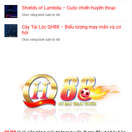
Betty
cá
tế
Bonkers
Shields of Lambda – Cuộc chiến huyền thoại
cược
tại
–
thể
QH88
ở
Chức năng bình luận bị tắt
Slot
thao
Shields
game
đỉnh
of
Cây Tài Lộc QH88 – Biểu tượng may mắn và cơ
mới
cao
Lambda
cực
hội
tại
–
vui
QH88
ở
Chức năng bình luận bị tắt
Cuộc
và
Cây
chiến
may
Tài
huyền
mắn
Lộc
thoại
tại
QH88
QH88
–
Biểu
tượng
may
mắn
và
cơ
hội