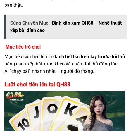
bàn thật.
Cùng Chuyên Mục:
Binh xập xám QH88 – Nghệ thuật
xếp bài đỉnh cao
Mục tiêu trò chơi
Mục tiêu của tiến lên là
đánh hết bài trên tay trước đối thủ
bằng cách xếp bài khôn khéo và chặn đối thủ đúng lúc.
Ai “chạy bài” nhanh nhất – người đó thắng.
Luật chơi tiến lên tại QH88