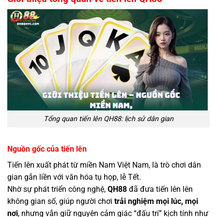
Tổng quan tiến lên QH88: lịch sử dân gian
Nguồn gốc của tiến lên
Tiến lên xuất phát từ miền Nam Việt Nam, là trò chơi dân
gian gắn liền với văn hóa tụ họp, lễ Tết.
Nhờ sự phát triển công nghệ,
QH88
đã đưa tiến lên lên
không gian số, giúp người chơi
trải nghiệm mọi lúc, mọi
nơi
, nhưng vẫn giữ nguyên cảm giác “đấu trí” kịch tính như