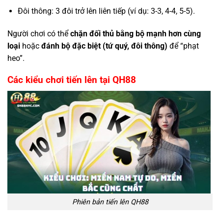
Đôi thông: 3 đôi trở lên liên tiếp (ví dụ: 3-3, 4-4, 5-5).
Người chơi có thể
chặn đối thủ bằng bộ mạnh hơn cùng
loại
hoặc
đánh bộ đặc biệt (tứ quý, đôi thông)
để “phạt
heo”.
Các kiểu chơi tiến lên tại QH88
Phiên bản tiến lên QH88