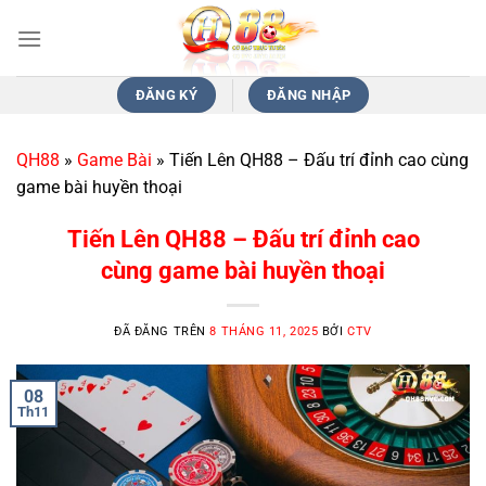
Chuyển
đến
nội
dung
ĐĂNG KÝ
ĐĂNG NHẬP
QH88
»
Game Bài
»
Tiến Lên QH88 – Đấu trí đỉnh cao cùng
game bài huyền thoại
Tiến Lên QH88 – Đấu trí đỉnh cao
cùng game bài huyền thoại
ĐÃ ĐĂNG TRÊN
8 THÁNG 11, 2025
BỞI
CTV
08
Th11