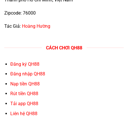
Zipcode: 76000
Tác Giả:
Hoàng Hường
CÁCH CHƠI QH88
Đăng ký QH88
Đăng nhập QH88
Nạp tiền QH88
Rút tiền QH88
Tải app QH88
Liên hệ QH88